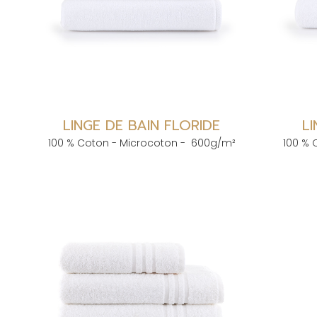
LINGE DE BAIN FLORIDE
L
100 % Coton - Microcoton - 600g/m²
100 % 
LINGE DE BAIN
SERV
SERVIETTE DE BAIN
Catalogu
DRAP DE DOUCHE
Lexique 
DRAP DE BAIN
Sur-mes
TAPIS DE BAIN
Fabricat