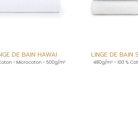
INGE DE BAIN HAWAI
LINGE DE BAIN
Coton - Microcoton - 500g/m²
480g/m² - 100 % Co
ICES
MENTIONS LÉGALE
e Hôtellerie-Restauration
Conditions générales de vente
textile
Mentions légales
ure
CGU et Données personnelles
ion spéciale
Plan du site