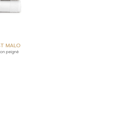
 ST MALO
ton peigné
S
YVES DELORME
HÔTELLERIE & VOUS
PARTICULIERS
Partenaires CHR & DECO
Développement Durable